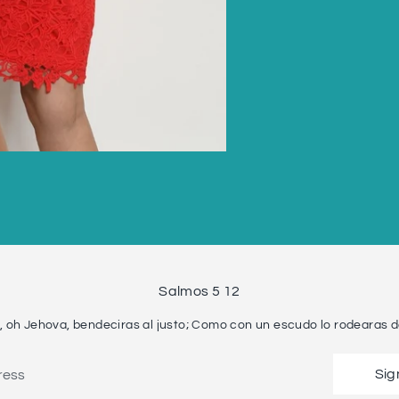
Facebook
Twitter
Salmos 5 12
, oh Jehova, bendeciras al justo; Como con un escudo lo rodearas de
Sig
ress