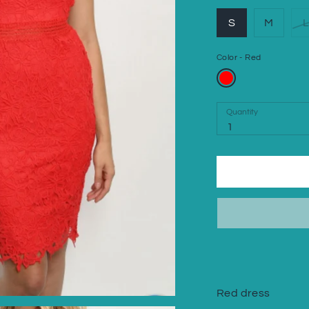
S
M
Color
Red
Quantity
Quantity
1
Red dress